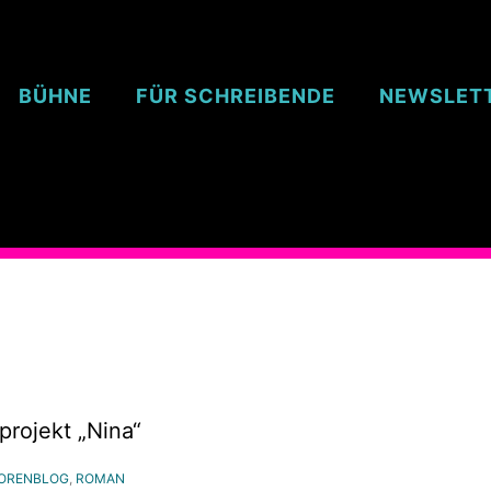
BÜHNE
FÜR SCHREIBENDE
NEWSLET
rojekt „Nina“
ORENBLOG
,
ROMAN