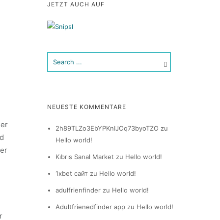
JETZT AUCH AUF
NEUESTE KOMMENTARE
der
2h89TLZo3EbYPKnIJOq73byoTZO
zu
nd
Hello world!
mer
Kıbrıs Sanal Market
zu
Hello world!
1xbet сайт
zu
Hello world!
adulfrienfinder
zu
Hello world!
Adultfrienedfinder app
zu
Hello world!
r