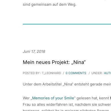
sind gemeinsam auf dem Weg.
Juni 17, 2018
Mein neues Projekt: „Nina“
POSTED BY : T_LEONHARD
/
0 COMMENTS
/
UNDER :
AUT
Unter dem Arbeitstitel „Nina“ entsteht gerade me
Wer „
Memories of your Smile
“ gelesen hat, kennt
Frau so alles widerfahren ist, nachdem sie schwe
beginnen, erfahrt ihr in meinem nächsten Roman.