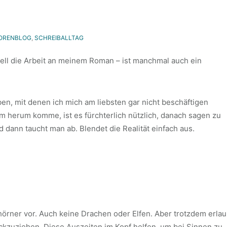
ORENBLOG
,
SCHREIBALLTAG
erell die Arbeit an meinem Roman – ist manchmal auch ein
en, mit denen ich mich am liebsten gar nicht beschäftigen
um herum komme, ist es fürchterlich nützlich, danach sagen zu
 dann taucht man ab. Blendet die Realität einfach aus.
rner vor. Auch keine Drachen oder Elfen. Aber trotzdem erlau
ückzuziehen. Diese Auszeiten im Kopf helfen, um bei Sinnen zu