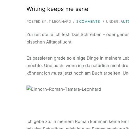
Writing keeps me sane
POSTED BY : T_LEONHARD
/
2 COMMENTS
/
UNDER :
AUT
Zurzeit stelle ich fest: Das Schreiben – oder gen
bisschen Alltagsflucht.
Es passieren grade so einige Dinge in meinem Leb
möchte. Und auch, wenn ich da natürlich nicht dr
können: Ich
muss
jetzt noch am Buch arbeiten. Und
Ich gebe zu: In meinem Roman kommen keine Einhö
mir das Schreiben, mich in eine Fantasiewelt zur