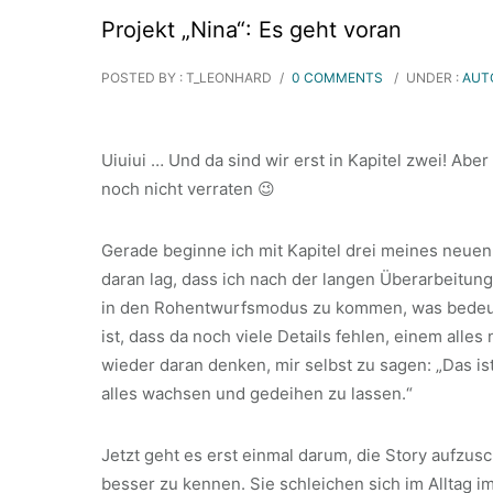
Projekt „Nina“: Es geht voran
POSTED BY : T_LEONHARD
/
0 COMMENTS
/
UNDER :
AUT
Uiuiui … Und da sind wir erst in Kapitel zwei! Aber
noch nicht verraten 😉
Gerade beginne ich mit Kapitel drei meines neue
daran lag, dass ich nach der langen Überarbeitun
in den Rohentwurfsmodus zu kommen, was bedeutet
ist, dass da noch viele Details fehlen, einem all
wieder daran denken, mir selbst zu sagen: „Das ist
alles wachsen und gedeihen zu lassen.“
Jetzt geht es erst einmal darum, die Story aufzus
besser zu kennen. Sie schleichen sich im Alltag i