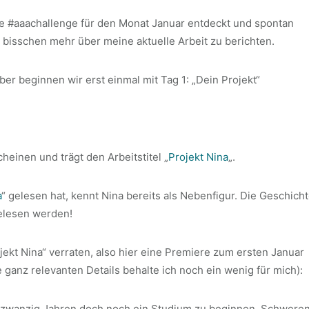
ge #aaachallenge für den Monat Januar entdeckt und spontan
bisschen mehr über meine aktuelle Arbeit zu berichten.
ber beginnen wir erst einmal mit Tag 1: „Dein Projekt“
heinen und trägt den Arbeitstitel „
Projekt Nina
„.
a
“ gelesen hat, kennt Nina bereits als Nebenfigur. Die Geschich
elesen werden!
jekt Nina“ verraten, also hier eine Premiere zum ersten Januar
 ganz relevanten Details behalte ich noch ein wenig für mich):
ndzwanzig Jahren doch noch ein Studium zu beginnen. Schwere