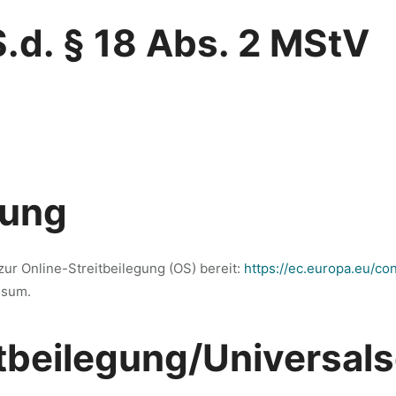
S.d. § 18 Abs. 2 MStV
tung
zur Online-Streitbeilegung (OS) bereit:
https://ec.europa.eu/c
ssum.
t­beilegung/Universal­s