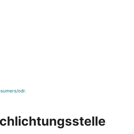
onsumers/odr
.
chlichtungs­stelle