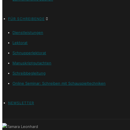
FÜR SCHREIBENDE
Dienstleistungen
Lektorat
Schnupperlektorat
Manuskriptgutachten
Schreibbegleitung
Online Seminar: Schreiben mit Schauspieltechniken
NEWSLETTER