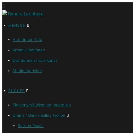
MENSCH
Autorinnen-Vita
Kreativ-Stationen
Das Sehnen nach Kunst
Medienberichte
BÜCHER
Signiert/mit Widmung bestellen
Drama / Dark Healing Fiction
Rock in Peace