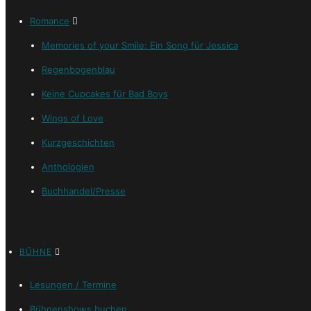
Romance
Memories of your Smile: Ein Song für Jessica
Regenbogenblau
Keine Cupcakes für Bad Boys
Wings of Love
Kurzgeschichten
Anthologien
Buchhandel/Presse
BÜHNE
Lesungen / Termine
Bühnenshows buchen