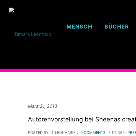
MENSCH
BÜCHER
März 21, 2018
Autorenvorstellung bei Sheenas crea
POSTED BY : T_LEONHARD
/
0 COMMENTS
/
UNDER :
PRE