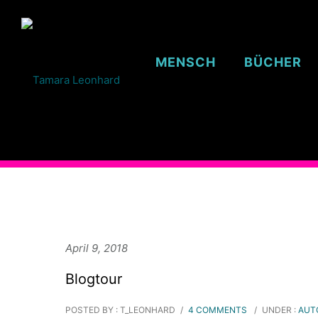
MENSCH
BÜCHER
April 9, 2018
Blogtour
POSTED BY : T_LEONHARD
/
4 COMMENTS
/
UNDER :
AUT