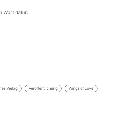
in Wort dafür:
ies Verlag
Veröffentlichung
Wings of Love