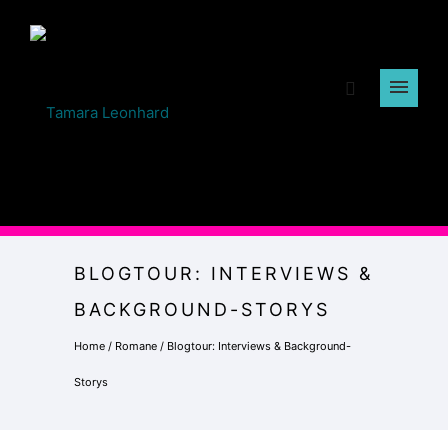
BLOGTOUR: INTERVIEWS &
BACKGROUND-STORYS
Home
/
Romane
/
Blogtour: Interviews & Background-
Storys