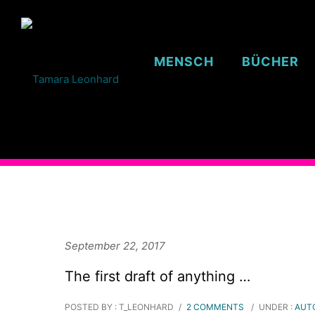
MENSCH
BÜCHER
September 22, 2017
The first draft of anything …
POSTED BY : T_LEONHARD
/
2 COMMENTS
/
UNDER :
AUT