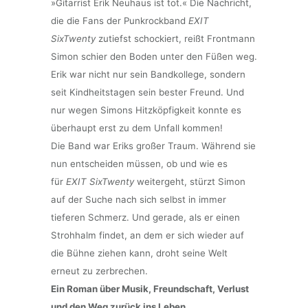
»Gitarrist Erik Neuhaus ist tot.« Die Nachricht,
die die Fans der Punkrockband
EXIT
SixTwenty
zutiefst schockiert, reißt Frontmann
Simon schier den Boden unter den Füßen weg.
Erik war nicht nur sein Bandkollege, sondern
seit Kindheitstagen sein bester Freund. Und
nur wegen Simons Hitzköpfigkeit konnte es
überhaupt erst zu dem Unfall kommen!
Die Band war Eriks großer Traum. Während sie
nun entscheiden müssen, ob und wie es
für
EXIT SixTwenty
weitergeht, stürzt Simon
auf der Suche nach sich selbst in immer
tieferen Schmerz. Und gerade, als er einen
Strohhalm findet, an dem er sich wieder auf
die Bühne ziehen kann, droht seine Welt
erneut zu zerbrechen.
Ein Roman über Musik, Freundschaft, Verlust
und den Weg zurück ins Leben.