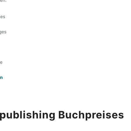
nen.
les
ges
me
en
fpublishing Buchpreises