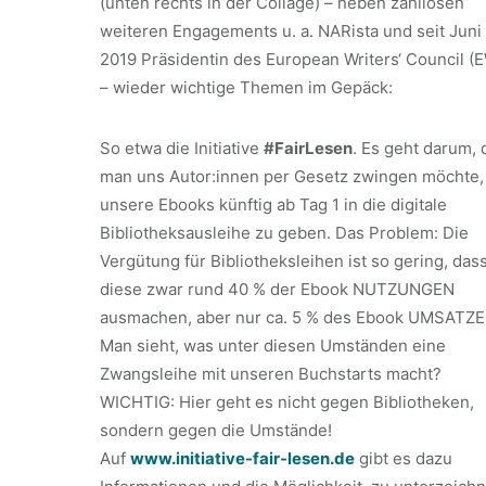
(unten rechts in der Collage) – neben zahllosen
weiteren Engagements u. a. NARista und seit Juni
2019 Präsidentin des European Writers‘ Council (
– wieder wichtige Themen im Gepäck:
So etwa die Initiative
#FairLesen
. Es geht darum, 
man uns Autor:innen per Gesetz zwingen möchte,
unsere Ebooks künftig ab Tag 1 in die digitale
Bibliotheksausleihe zu geben. Das Problem: Die
Vergütung für Bibliotheksleihen ist so gering, das
diese zwar rund 40 % der Ebook NUTZUNGEN
ausmachen, aber nur ca. 5 % des Ebook UMSATZE
Man sieht, was unter diesen Umständen eine
Zwangsleihe mit unseren Buchstarts macht?
WICHTIG: Hier geht es nicht gegen Bibliotheken,
sondern gegen die Umstände!
Auf
www.initiative-fair-lesen.de
gibt es dazu