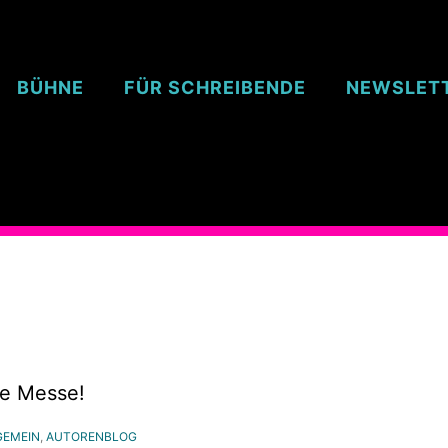
BÜHNE
FÜR SCHREIBENDE
NEWSLET
re Messe!
GEMEIN
,
AUTORENBLOG