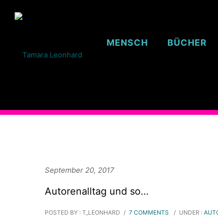
MENSCH
BÜCHER
September 20, 2017
Autorenalltag und so…
POSTED BY : T_LEONHARD
/
7 COMMENTS
/
UNDER :
AUT