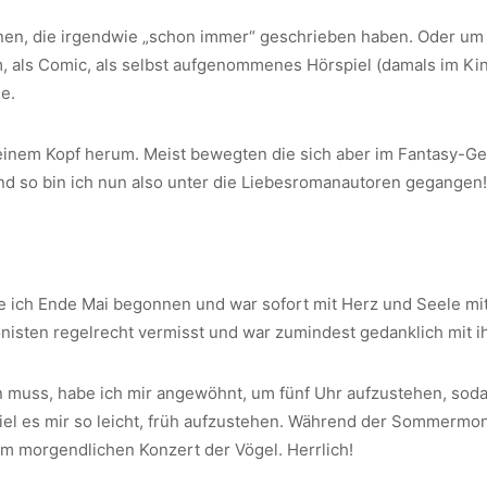
enen, die irgendwie „schon immer“ geschrieben haben. Oder um
m, als Comic, als selbst aufgenommenes Hörspiel (damals im K
e.
inem Kopf herum. Meist bewegten die sich aber im Fantasy-Genr
nd so bin ich nun also unter die Liebesromanautoren gegangen!
abe ich Ende Mai begonnen und war sofort mit Herz und Seele mi
nisten regelrecht vermisst und war zumindest gedanklich mit 
in muss, habe ich mir angewöhnt, um fünf Uhr aufzustehen, so
fiel es mir so leicht, früh aufzustehen. Während der Sommermo
 morgendlichen Konzert der Vögel. Herrlich!