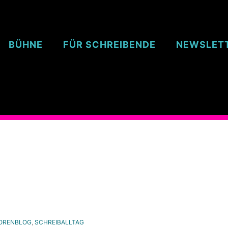
BÜHNE
FÜR SCHREIBENDE
NEWSLET
ORENBLOG
,
SCHREIBALLTAG