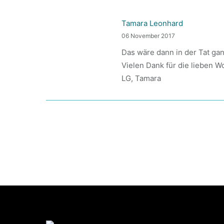
Tamara Leonhard
06 November 2017
Das wäre dann in der Tat gan
Vielen Dank für die lieben Wo
LG, Tamara