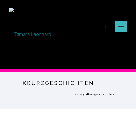
XKURZGESCHICHTEN
Home
/
xKurzgeschichten