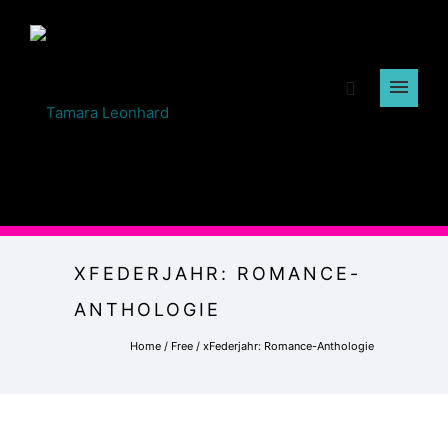
XFEDERJAHR: ROMANCE-
ANTHOLOGIE
Home
/
Free
/
xFederjahr: Romance-Anthologie