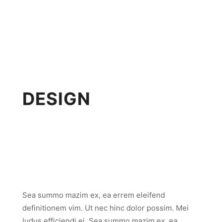
DESIGN
Sea summo mazim ex, ea errem eleifend
definitionem vim. Ut nec hinc dolor possim. Mei
ludus efficiendi ei. Sea summo mazim ex, ea