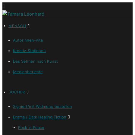
MENSCH
Autorinnen-Vita
Kreativ-Stationen
Das Sehnen nach Kunst
Medienberichte
BÜCHER
Signiert/mit Widmung bestellen
Drama / Dark Healing Fiction
Rock in Peace