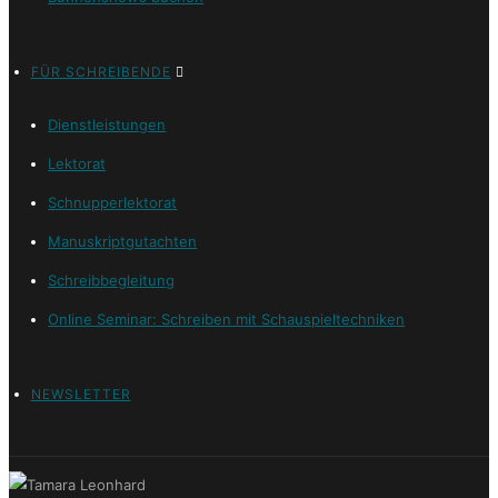
FÜR SCHREIBENDE
Dienstleistungen
Lektorat
Schnupperlektorat
Manuskriptgutachten
Schreibbegleitung
Online Seminar: Schreiben mit Schauspieltechniken
NEWSLETTER