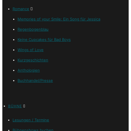
Romance
Memories of your Smile: Ein Song für Jessica
Regenbogenblau
Keine Cupcakes für Bad Boys
Wings of Love
Kurzgeschichten
Anthologien
Buchhandel/Presse
BÜHNE
Lesungen / Termine
Bühnenshows buchen